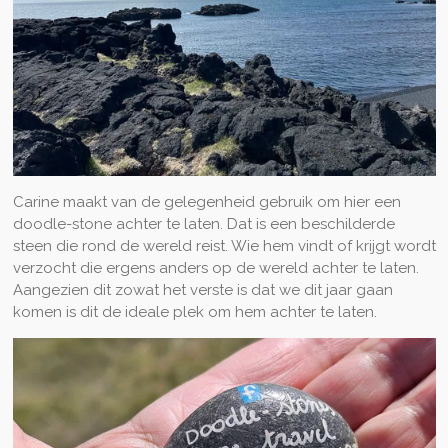
Carine maakt van de gelegenheid gebruik om hier een
doodle-stone achter te laten. Dat is een beschilderde
steen die rond de wereld reist. Wie hem vindt of krijgt wordt
verzocht die ergens anders op de wereld achter te laten.
Aangezien dit zowat het verste is dat we dit jaar gaan
komen is dit de ideale plek om hem achter te laten.