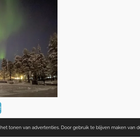
2
et tonen van advertenties. Door gebruik te blijven maken van d