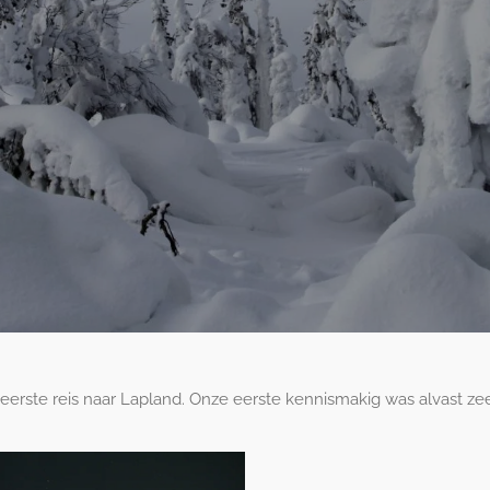
erste reis naar Lapland. Onze eerste kennismakig was alvast zee