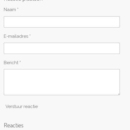
n
e
n
Naam *
E-mailadres *
Bericht *
Verstuur reactie
Reacties