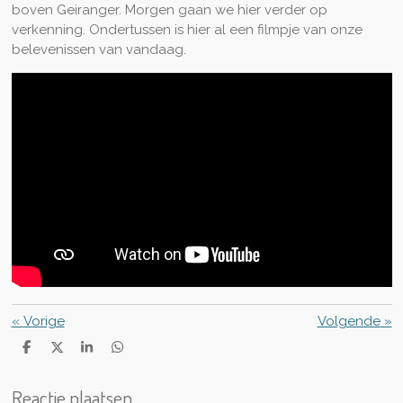
boven Geiranger. Morgen gaan we hier verder op
verkenning. Ondertussen is hier al een filmpje van onze
belevenissen van vandaag.
«
Vorige
Volgende
»
D
D
S
D
e
e
h
e
l
e
a
l
Reactie plaatsen
e
l
r
e