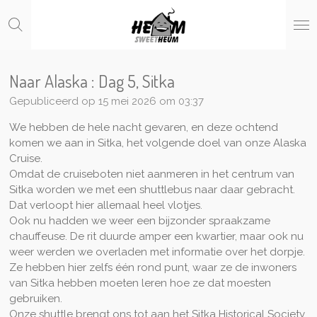
Ga
direct
naar
de
hoofdinhoud
Naar Alaska : Dag 5, Sitka
Gepubliceerd op 15 mei 2026 om 03:37
We hebben de hele nacht gevaren, en deze ochtend
komen we aan in Sitka, het volgende doel van onze Alaska
Cruise.
Omdat de cruiseboten niet aanmeren in het centrum van
Sitka worden we met een shuttlebus naar daar gebracht.
Dat verloopt hier allemaal heel vlotjes.
Ook nu hadden we weer een bijzonder spraakzame
chauffeuse. De rit duurde amper een kwartier, maar ook nu
weer werden we overladen met informatie over het dorpje.
Ze hebben hier zelfs één rond punt, waar ze de inwoners
van Sitka hebben moeten leren hoe ze dat moesten
gebruiken.
Onze shuttle brengt ons tot aan het Sitka Historical Society