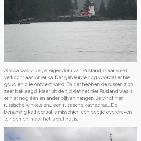
Alaska was vroeger eigendom van Rusland, maar werd
verkocht aan Amerika. Dat gebeurde nog voordat er hier
goud en olie ontdekt werd. En dat hebben de russen zich
zeer beklaagd. Maar uit de tijd dat het hier Rusland was is
er hier nog één en ander blijven hangen. Je vindt hier
russische winkels en... een russische kathedraal. De
benaming kathedraal is misschien een beetje overdreven
te noemen, maar het is wat het is.