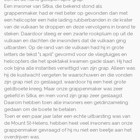
Een inwoner van Sitka, die bekend stond als
grappenmaker, had er niet beter op gevonden dan met
een helicopter een hele lading rubberbanden in de krater
van de vulkaan te droppen en deze vervolgens in brand te
steken. Daardoor steeg er een zwarte rookpluim op uit de
vulkaan en dachten de inwonders dat de vulkaan ging
uitbarsten. Op de rand van de vulkaan had hij in grote
letters de tekst "1 april" gevormd voor de vliegtuigjes en
helicopters die het spektakel kwamen gade slaan. Hij had
ook bijna alle instanties verwittigd van zijn grap. Alleen was
hij de kustwacht vergeten te waarschuwen en die vonden
zijn grap niet zo geslaagd, waardoor hij een heel grote
geldboete kreeg. Maar onze grappenmaker was zeer
geliefd in Sitka, en men vond zijn grap zeer geslaagd.
Daarom hebben toen alle inwoners een geldinzameling
gedaan om de boete te betalen.
Toen er een paar jaar later een echte uitbarsting was van
de Mount St-Helens, hebben heel veel inwoners aan onze
grappenmaker gevraagd of hij nu niet een beetje aan het
overdrijven was.