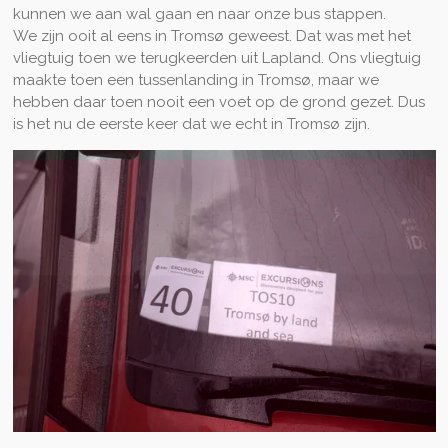
kunnen we aan wal gaan en naar onze bus stappen.
We zijn ooit al eens in Tromsø geweest. Dat was met het
vliegtuig toen we terugkeerden uit Lapland. Ons vliegtuig
maakte toen een tussenlanding in Tromsø, maar we
hebben daar toen nooit een voet op de grond gezet. Dus
is het nu de eerste keer dat we echt in Tromsø zijn.