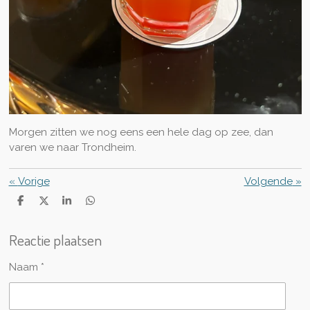
Morgen zitten we nog eens een hele dag op zee, dan
varen we naar Trondheim.
«
Vorige
Volgende
»
D
D
S
D
e
e
h
e
l
e
a
l
Reactie plaatsen
e
l
r
e
n
e
n
Naam *