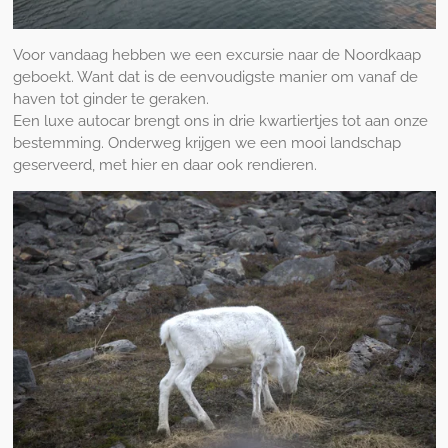
Voor vandaag hebben we een excursie naar de Noordkaap
geboekt. Want dat is de eenvoudigste manier om vanaf de
haven tot ginder te geraken.
Een luxe autocar brengt ons in drie kwartiertjes tot aan onze
bestemming. Onderweg krijgen we een mooi landschap
geserveerd, met hier en daar ook rendieren.