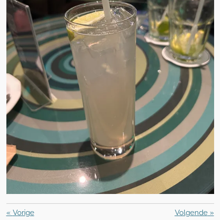
«
Vorige
Volgende
»